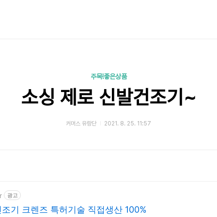
주목!좋은상품
소싱 제로 신발건조기~
커머스 유랑단
2021. 8. 25. 11:57
r
광고
조기 크렌즈 특허기술 직접생산 100%