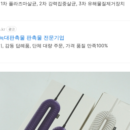
 1차 플라즈마살균, 2차 강력집중살균, 3차 유해물질제거장치
.kr
광고
 늑대판촉물 판촉물 전문기업
 감동 답례품, 단체 대량 주문, 가격 품질 만족100%