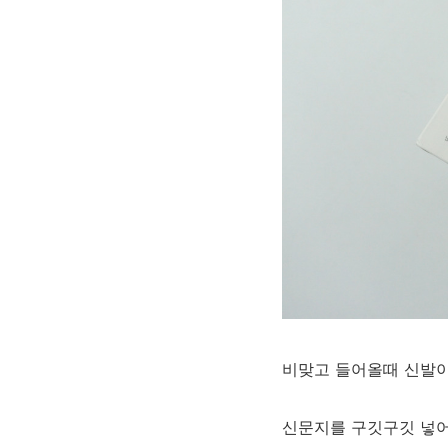
비맞고 들어올때 신발이
신문지를 구깃구깃 넣