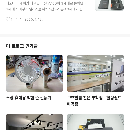
식기세척기 여러분 식기세척기 장만하세요. 두번하세요. h
레노버의 게이밍 태블릿 리전 Y700이 3세대로 돌아왔다
ttps://youtube.com/shorts/bmSCgd1GdmM?si=
2세대와 어떻게 달라졌을까? 스냅드래곤8 3세대가 탑재
CS-At4K0Aru18vgQhttps://smartstore.naver.co
된게 일단 가장 큰 차이점이고 주사율도 165Hz로 높아졌
m/nuvia_official/products/12106862584 누비아
1
1
2025. 1. 18.
다해상도는 2560 x 1600 16:10 이며 10멀티 터치를 지
식기세척기 NDW-NI6B 6인용 무설치 무타공 자..
원하며12GB 메모리에 256GB 저장장치를 탑재했다 액
정 사이즈는 8.8인치로 2세대와 동일하다 구성품으로는
68W 고속 충전기와 케이블이 포함되어있다국내 정발 설
명서그리고 본체 스피커와 충전을 위한 USB C 2.0 단자
이 블로그 인기글
가 있으며 데이터와 오디오 출력이 가능하다USB C 타입
이어폰도 쓸수 있다는 얘기전원버튼과 볼륨버튼이 물리버
튼으로 포진되어있다. 또한 2개의 듀얼마이크도 달려있다
그리고 USB C 3.2세대 단자가 하나 더있는데 데이터와
오디오 뿐만 아니고 DP 출력을 ..
소싱 휴대용 빅팬 손 선풍기
보호필름 전문 부착점 - 힐링쉴드
마곡점