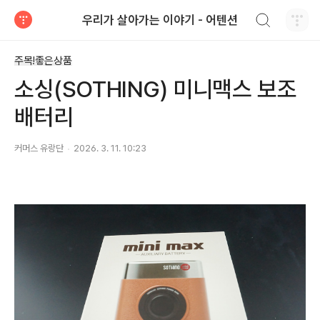
검색하기
우리가 살아가는 이야기 - 어텐션
티스토리
주목!좋은상품
소싱(SOTHING) 미니맥스 보조
배터리
커머스 유랑단
2026. 3. 11. 10:23