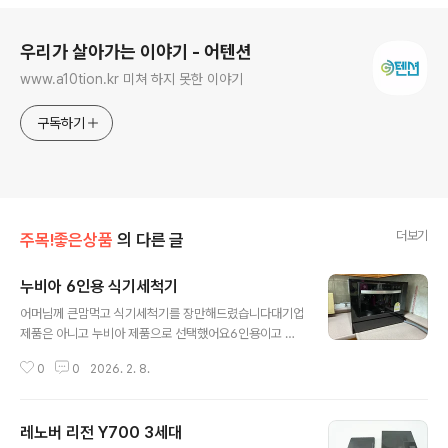
로그 정보
우리가 살아가는 이야기 - 어텐션
www.a10tion.kr 미쳐 하지 못한 이야기
구독하기
더보기
주목!좋은상품
의 다른 글
누비아 6인용 식기세척기
글 내용
어머님께 큰맘먹고 식기세척기를 장만해드렸습니다대기업
제품은 아니고 누비아 제품으로 선택했어요6인용이고 둘
이 사는집에 이정도면 충분할것 같습니다.무설치로 사용하
0
0
2026. 2. 8.
셔도 좋습니다만 배관 설치도 가능합니다.유이테크에 전화
주시면 (1588-7038) 소정의 비용을 내고 전문 기사님이
오셔서 설치해주십니다.기술의 발달로 편하게 누릴수 있는
레노버 리전 Y700 3세대
것은 누려야죠왜 이제야 오셨습니까. 너무 편한 생활가전
글 내용