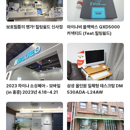
보호필름의 명가! 힐링쉴드 신사점
아이나비 블랙박스 QXD5000
커넥티드 (feat.힐링쉴드)
2023 차이나 소싱페어 - 모바일
삼성 올인원 일체형 데스크탑 DM
(in 홍콩) 2023년 4.18~4.21
530ADA-L24AW